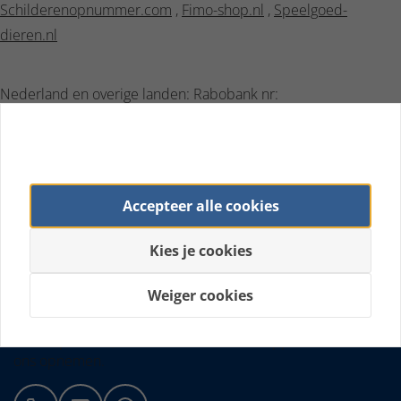
Schilderenopnummer.com
,
Fimo-shop.nl
,
Speelgoed-
dieren.nl
Nederland en overige landen: Rabobank nr:
IBAN NL36RABO0109113640
BIC RABONL2U
Telefoonnr.: +31407871000
Accepteer alle cookies
Kies je cookies
Op werkdagen voor 16:00 uur besteld, dezelfde dag
verstuurd
Weiger cookies
Klantenservice
U kunt per mail, telefonisch of via whatsapp contact met
ons opnemen.